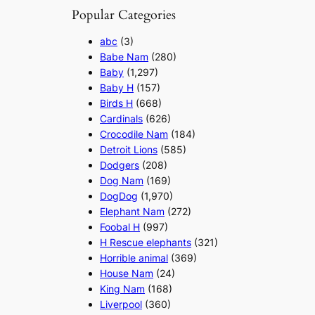
Popular Categories
abc
(3)
Babe Nam
(280)
Baby
(1,297)
Baby H
(157)
Birds H
(668)
Cardinals
(626)
Crocodile Nam
(184)
Detroit Lions
(585)
Dodgers
(208)
Dog Nam
(169)
DogDog
(1,970)
Elephant Nam
(272)
Foobal H
(997)
H Rescue elephants
(321)
Horrible animal
(369)
House Nam
(24)
King Nam
(168)
Liverpool
(360)