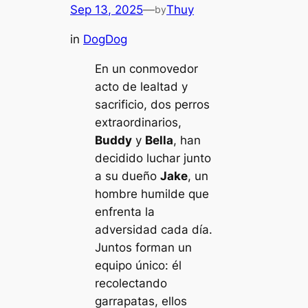
Sep 13, 2025
—
Thuy
by
in
DogDog
En un conmovedor
acto de lealtad y
sacrificio, dos perros
extraordinarios,
Buddy
y
Bella
, han
decidido luchar junto
a su dueño
Jake
, un
hombre humilde que
enfrenta la
adversidad cada día.
Juntos forman un
equipo único: él
recolectando
garrapatas, ellos