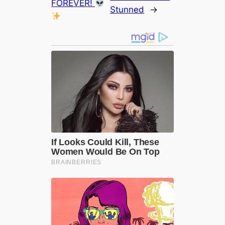
FOREVER!
Stunned
→