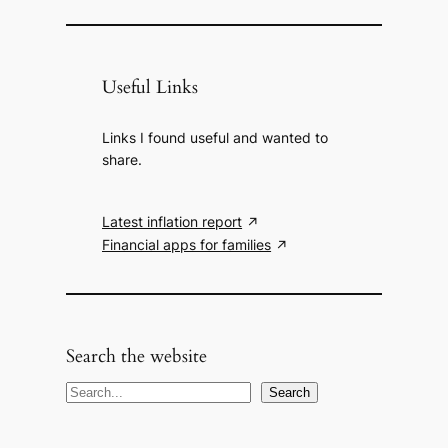
Useful Links
Links I found useful and wanted to
share.
Latest inflation report
Financial apps for families
Search the website
S
Search
e
a