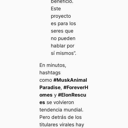
beneficio.
Este
proyecto
es para los
seres que
no pueden
hablar por
sí mismos”.
En minutos,
hashtags
como
#MuskAnimal
Paradise
,
#ForeverH
omes
y
#ElonRescu
es
se volvieron
tendencia mundial.
Pero detrás de los
titulares virales hay